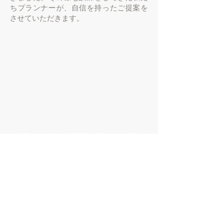
ちプランナーが、自信を持ったご提案を
させていただきます。
プランナーは、知る事が大切です。必要
とあれば街に飛び出して、レポーターの
ごとく人を捕まえては意見を聞き、店員
に煙たがられようと商品を触りまく
プランが決まれば、心おきなくアイデア
を絞り出す作業に没頭します。
る・・・仕事が終わっても、得た知識は
その道のプロも舌を巻く程・・・それほ
どまでものめり込む性格が、この仕事に
マッチしています。