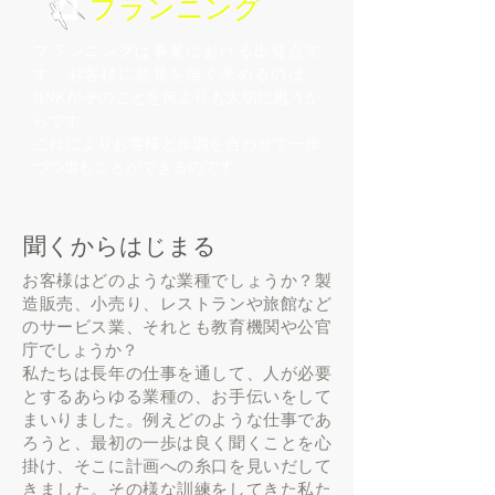
プランニング
プランニングは事業における出発点で
す。お客様に意見を強く求めるのは、
JINKがそのことを何よりも大切に思うか
らです。
これによりお客様と歩調を合わせて一歩
づつ進むことができるのです。
聞くからはじまる
お客様はどのような業種でしょうか？製
造販売、小売り、
レストランや旅館など
のサービス業、それとも教育機関や公官
庁でしょうか？
私たちは長年の仕事を通して、人が必要
とするあらゆる業種の、お手伝いをして
まいりました。例えどのような仕事であ
ろうと、最初の一歩は良く聞くことを
心
掛け、そこに計画への糸口を見いだして
きました。その様な訓練をしてきた
私た