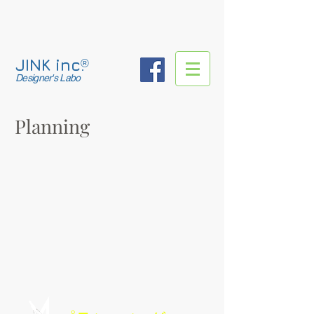
JINK inc.
®
Designer's Labo
Planning